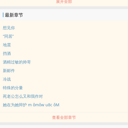
展开全部
看她的眼神，让他感到领地被侵犯。在他隐忍一段时间后，终于忍不
住去质问她。何懿只是抬眼冷冷看他，用他曾教导她的口吻：“优胜劣
最新章节
汰，这个道理，不是你教给我的吗？”话音未落，一份离婚协议已推至
他的面前。年上少言寡语木头男 X 一心想搞事业的木头女 X 年下心机
想见你
绿茶实习生排雷/阅读指南：1. 男全C/男小三/雄竞2. 轻职场，设定参
“同居”
考了欧美职场体系，请勿较真3. 双男主，戏份平均。前10章肖瑜安的
地震
戏份会多一些
挡酒
酒精过敏的帅哥
新邮件
冷战
特殊的分量
死老公怎么又和我作对
她在为她辩护 m ǒmǒw u8c ǒM
查看全部章节