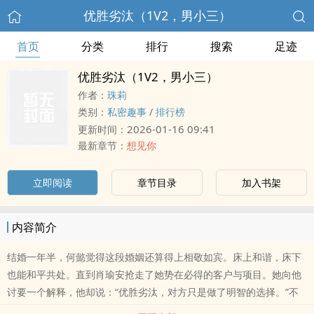
优胜劣汰（1V2，男小三）
首页
分类
排行
搜索
足迹
优胜劣汰（1V2，男小三）
作者：
珠莉
类别：
私密趣事
/
排行榜
2026-01-16 09:41
更新时间：
最新章节：
想见你
立即阅读
章节目录
加入书架
内容简介
结婚一年半，何懿觉得这段婚姻还算得上相敬如宾。床上和谐，床下
也能和平共处。直到肖瑜安抢走了她势在必得的客户与项目。她向他
讨要一个解释，他却说：“优胜劣汰，对方只是做了明智的选择。”不
久后，肖瑜安发现，他的妻子身边，多了一个年轻的实习生。那少年