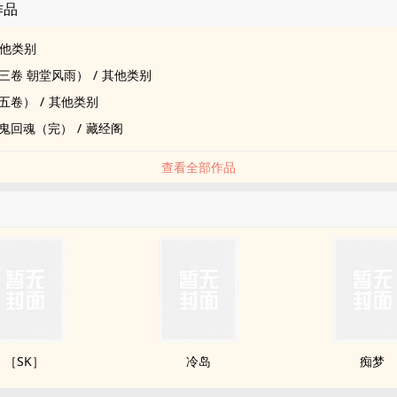
作品
他类别
三卷 朝堂风雨）
/
其他类别
五卷）
/
其他类别
鬼回魂（完）
/
藏经阁
查看全部作品
［SK］
冷岛
痴梦