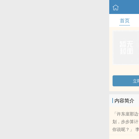
首页
立
内容简介
「许东崖那边
划，步步算计
你说呢？」 
天。」 刘、