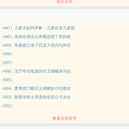
展开全部
忽然左顺门大开，一名红袍太监领着几名小内侍 快步而来。
（441）几家夫妇同罗帐：几家欢喜几家愁
（440）逆师命倩女出奔顺边情丁帅回程
（439）争颜面父请子托谋大逆内勾外结
（438）
（437）
（436）宝宁寺信笔题诗右卫城畅谈马经
（435）
（434）萧离挥刀断旧义傅鹏妙计结新欢
（433）慈恩寺将士哭灵快意堂公子决生
（432）
查看全部章节