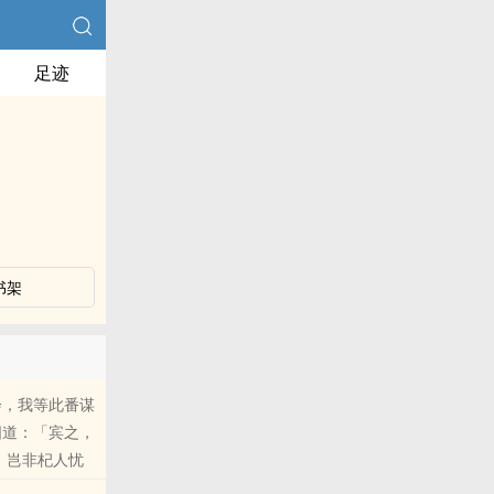
足迹
书架
会，我等此番谋
阳道：「宾之，
 岂非杞人忧
三人正当说笑