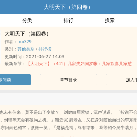
大明天下（第四卷）
分类
排行
搜索
大明天下（第四卷）
作者：
hui329
类别：
其他类别
/
排行榜
2021-06-27 14:03
更新时间：
最新章节：
【大明天下】（441）几家夫妇同罗帐：几家欢喜几家愁
即阅读
章节目录
加入
也未有信来，莫不是出了变故？」刘健白眉紧锁，沉声说道。 「按说不
，刘瑾等怎会有破局之机。」谢迁宽 慰老友，又扭身对随他而出的李东
李东阳面色如常，微微一笑，「是福是祸，终有结果，我等如今吴牛喘月，
谢二人会心一笑，刘健道：「宾之说的是，我等还是安心等候消息吧。」 