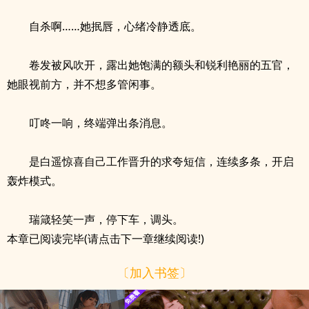
自杀啊……她抿唇，心绪冷静透底。
卷发被风吹开，露出她饱满的额头和锐利艳丽的五官，
她眼视前方，并不想多管闲事。
叮咚一响，终端弹出条消息。
是白遥惊喜自己工作晋升的求夸短信，连续多条，开启
轰炸模式。
瑞箴轻笑一声，停下车，调头。
本章已阅读完毕(请点击下一章继续阅读!)
〔加入书签〕