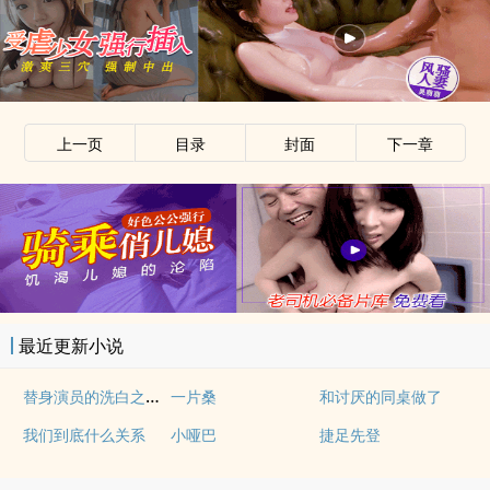
上一页
目录
封面
下一章
最近更新小说
替身演员的洗白之路(nph)
一片桑
和讨厌的同桌做了
我们到底什么关系
小哑巴
捷足先登