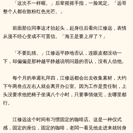
「这次不一样喔。」后辈摇摇手指，一脸篤定。「远哥
整个人都在散粉红色光芒。」
前面那位同事这才抬起头，起身往后看向江修远，表情
从漫不经心变成不可置信。「海王是要上岸了？」
「不要乱猜。」江修远平静地否认，连眼皮都没动一
下，却偏偏是那种越平静越说明问题的否认，没有人信他。
每个月的单週礼拜四，江修远都会出去收集素材，大约
下午两叁点左右人就会离开办公室。因为工作是责任制，上
头没要求他把椅子坐满八个小时，只要事情做完，去哪里都
行。
江修远这个时间有习惯固定的咖啡店。这是一种仪式
感，固定的座位，固定的咖啡，老闆一看见他走进来就转身