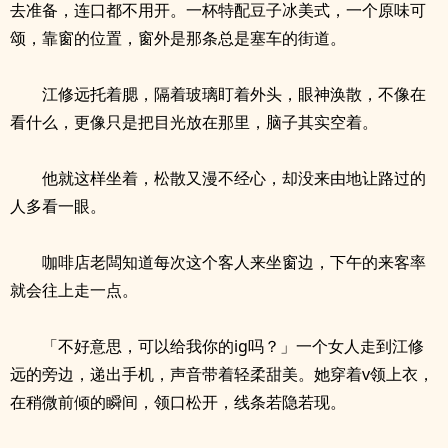
去准备，连口都不用开。一杯特配豆子冰美式，一个原味可
颂，靠窗的位置，窗外是那条总是塞车的街道。
江修远托着腮，隔着玻璃盯着外头，眼神涣散，不像在
看什么，更像只是把目光放在那里，脑子其实空着。
他就这样坐着，松散又漫不经心，却没来由地让路过的
人多看一眼。
咖啡店老闆知道每次这个客人来坐窗边，下午的来客率
就会往上走一点。
「不好意思，可以给我你的ig吗？」一个女人走到江修
远的旁边，递出手机，声音带着轻柔甜美。她穿着v领上衣，
在稍微前倾的瞬间，领口松开，线条若隐若现。