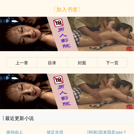
〔加入书签〕
上一章
目录
封面
下一页
最近更新小说
俯仰由人
捷足先登
[柯南]原来我是gay？