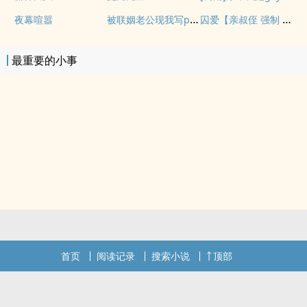
被联姻老公现我写po文后
囚爱【亲叔侄 强制 1v1 h】
夜幕喧嚣
最重要的小事
首页
阅读记录
搜索小说
顶部
.
.