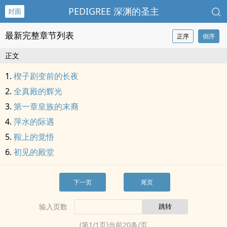
PEDIGREE 深渊的圣主
封面
最新完整章节列表
正序
倒序
正文
楔子剧变前的长夜
全真殿的辉光
第一章皇族的末裔
萍水的际遇
鞍上的觉悟
初见的殿堂
下一页
尾页
输入页数
(第
1
/
1
页)当前
20
条/页